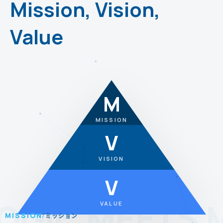
Mission, Vision,
Value
M
MISSION
V
VISION
V
OGIC MEETS 
VALUE
MISSION
/
ミッション