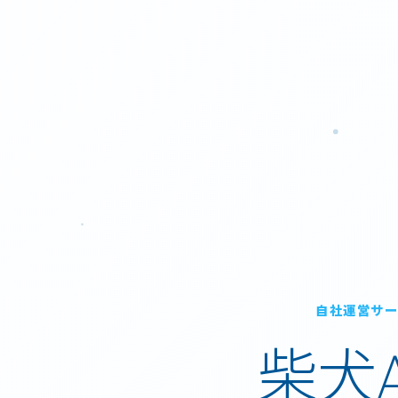
自社運営サ
柴犬A