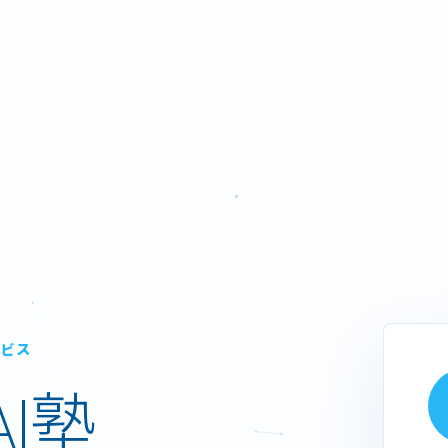
ービス
I塾