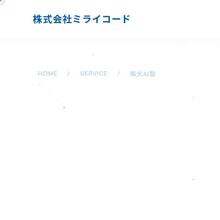
株式会社ミライコード
HOME
/
SERVICE
/
柴犬AI塾