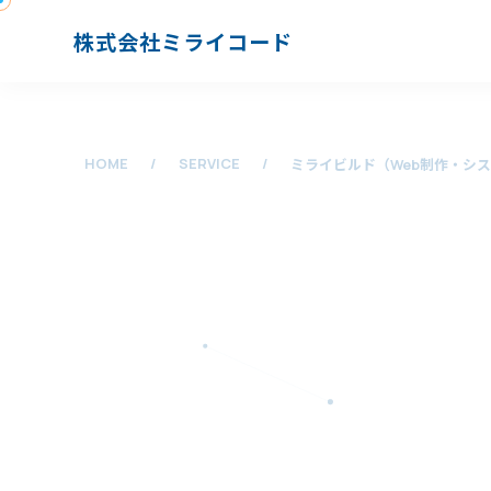
株式会社ミライコード
HOME
/
SERVICE
/
ミライビルド（Web制作・シ